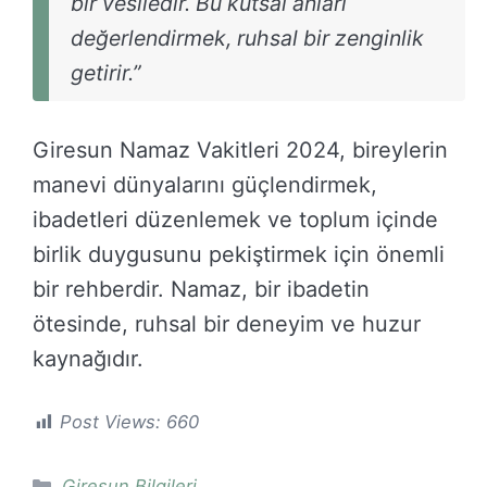
bir vesiledir. Bu kutsal anları
değerlendirmek, ruhsal bir zenginlik
getirir.”
Giresun Namaz Vakitleri 2024, bireylerin
manevi dünyalarını güçlendirmek,
ibadetleri düzenlemek ve toplum içinde
birlik duygusunu pekiştirmek için önemli
bir rehberdir. Namaz, bir ibadetin
ötesinde, ruhsal bir deneyim ve huzur
kaynağıdır.
Post Views:
660
Kategoriler
Giresun Bilgileri