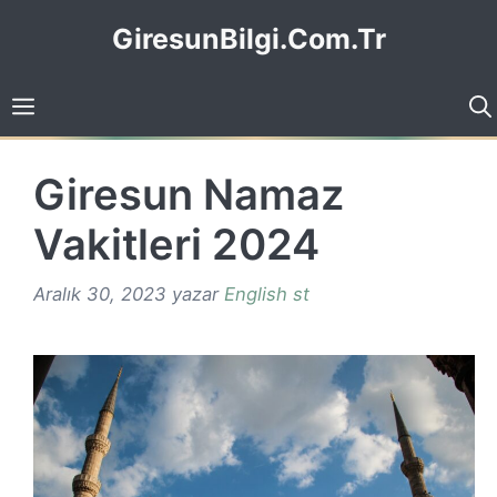
İçeriğe
GiresunBilgi.Com.Tr
atla
Giresun Namaz
Vakitleri 2024
Aralık 30, 2023
yazar
English st