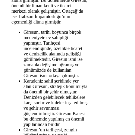
altına girmiştir. Bu dönemlerde Giresun,
önemli bir liman kenti ve ticaret
merkezi olarak gelişmiştir. Ortaçağ’da
ise Trabzon İmparatorluğu’nun
egemenliği altına girmiştir.
Giresun, tarihi boyunca birçok
medeniyete ev sahipliği
yapmıştır. Tarihçesi
incelendiğinde, özellikle ticaret
ve denizcilik alanında geliştiği
görülmektedir. Giresun ismi ise
zamanla değişime uğramış ve
günümüzde de kullanılan
Giresun ismi ortaya çıkmıştır.
Karadeniz sahil şeridinde yer
alan Giresun, stratejik konumuyla
da önemli bir şehir olmuştur.
Denizden gelebilecek tehlikelere
karşı surlar ve kaleler inşa edilmiş
ve şehir savunması
güçlendirilmiştir. Giresun Kalesi
bu dönemde yapılmış en önemli
yapılarından biridir.
Giresun’un tarihçesi, zengin