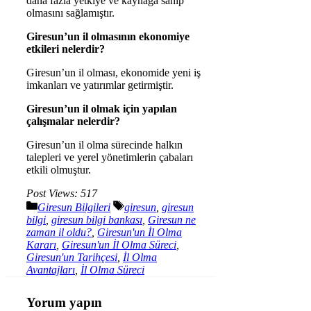
daha fazla yetkiye ve kaynağa sahip
olmasını sağlamıştır.
Giresun’un il olmasının ekonomiye
etkileri nelerdir?
Giresun’un il olması, ekonomide yeni iş
imkanları ve yatırımlar getirmiştir.
Giresun’un il olmak için yapılan
çalışmalar nelerdir?
Giresun’un il olma sürecinde halkın
talepleri ve yerel yönetimlerin çabaları
etkili olmuştur.
Post Views:
517
Kategoriler
Etiketler
Giresun Bilgileri
giresun
,
giresun
bilgi
,
giresun bilgi bankası
,
Giresun ne
zaman il oldu?
,
Giresun'un İl Olma
Kararı
,
Giresun'un İl Olma Süreci
,
Giresun'un Tarihçesi
,
İl Olma
Avantajları
,
İl Olma Süreci
Yorum yapın