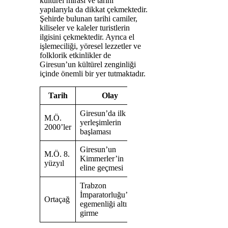
kültürel mirası ve tarihi
yapılarıyla da dikkat çekmektedir.
Şehirde bulunan tarihi camiler,
kiliseler ve kaleler turistlerin
ilgisini çekmektedir. Ayrıca el
işlemeciliği, yöresel lezzetler ve
folklorik etkinlikler de
Giresun’un kültürel zenginliği
içinde önemli bir yer tutmaktadır.
Tarih
Olay
Giresun’da ilk
M.Ö.
yerleşimlerin
2000’ler
başlaması
Giresun’un
M.Ö. 8.
Kimmerler’in
yüzyıl
eline geçmesi
Trabzon
İmparatorluğu’nun
Ortaçağ
egemenliği altına
girme