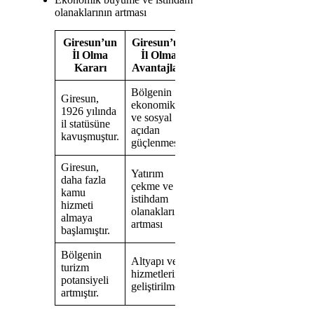
olanaklarının artması
Giresun’un
Giresun’un
İl Olma
İl Olma
Kararı
Avantajları
Bölgenin
Giresun,
ekonomik
1926 yılında
ve sosyal
il statüsüne
açıdan
kavuşmuştur.
güçlenmesi
Giresun,
Yatırım
daha fazla
çekme ve
kamu
istihdam
hizmeti
olanakları
almaya
artması
başlamıştır.
Bölgenin
Altyapı ve
turizm
hizmetlerin
potansiyeli
geliştirilmesi
artmıştır.