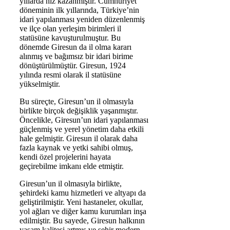
yıllarda hız kazanmıştır. Cumhuriyet
döneminin ilk yıllarında, Türkiye’nin
idari yapılanması yeniden düzenlenmiş
ve ilçe olan yerleşim birimleri il
statüsüne kavuşturulmuştur. Bu
dönemde Giresun da il olma kararı
alınmış ve bağımsız bir idari birime
dönüştürülmüştür. Giresun, 1924
yılında resmi olarak il statüsüne
yükselmiştir.
Bu süreçte, Giresun’un il olmasıyla
birlikte birçok değişiklik yaşanmıştır.
Öncelikle, Giresun’un idari yapılanması
güçlenmiş ve yerel yönetim daha etkili
hale gelmiştir. Giresun il olarak daha
fazla kaynak ve yetki sahibi olmuş,
kendi özel projelerini hayata
geçirebilme imkanı elde etmiştir.
Giresun’un il olmasıyla birlikte,
şehirdeki kamu hizmetleri ve altyapı da
geliştirilmiştir. Yeni hastaneler, okullar,
yol ağları ve diğer kamu kurumları inşa
edilmiştir. Bu sayede, Giresun halkının
yaşam kalitesi artmış ve şehir modern