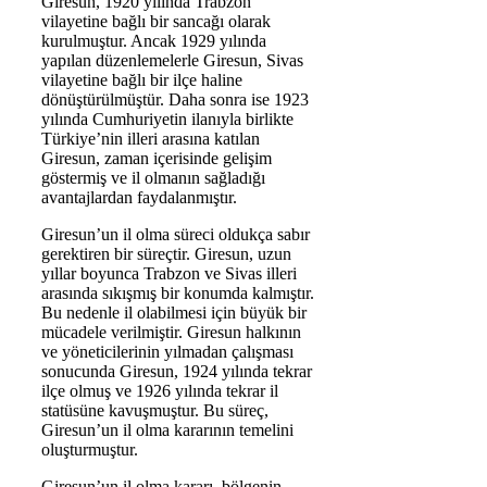
Giresun, 1920 yılında Trabzon
vilayetine bağlı bir sancağı olarak
kurulmuştur. Ancak 1929 yılında
yapılan düzenlemelerle Giresun, Sivas
vilayetine bağlı bir ilçe haline
dönüştürülmüştür. Daha sonra ise 1923
yılında Cumhuriyetin ilanıyla birlikte
Türkiye’nin illeri arasına katılan
Giresun, zaman içerisinde gelişim
göstermiş ve il olmanın sağladığı
avantajlardan faydalanmıştır.
Giresun’un il olma süreci oldukça sabır
gerektiren bir süreçtir. Giresun, uzun
yıllar boyunca Trabzon ve Sivas illeri
arasında sıkışmış bir konumda kalmıştır.
Bu nedenle il olabilmesi için büyük bir
mücadele verilmiştir. Giresun halkının
ve yöneticilerinin yılmadan çalışması
sonucunda Giresun, 1924 yılında tekrar
ilçe olmuş ve 1926 yılında tekrar il
statüsüne kavuşmuştur. Bu süreç,
Giresun’un il olma kararının temelini
oluşturmuştur.
Giresun’un il olma kararı, bölgenin