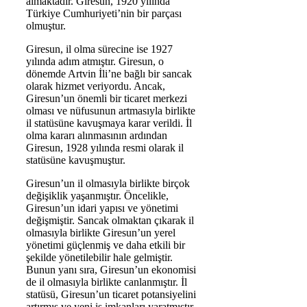
almaktadır. Giresun, 1920 yılında
Türkiye Cumhuriyeti’nin bir parçası
olmuştur.
Giresun, il olma sürecine ise 1927
yılında adım atmıştır. Giresun, o
dönemde Artvin İli’ne bağlı bir sancak
olarak hizmet veriyordu. Ancak,
Giresun’un önemli bir ticaret merkezi
olması ve nüfusunun artmasıyla birlikte
il statüsüne kavuşmaya karar verildi. İl
olma kararı alınmasının ardından
Giresun, 1928 yılında resmi olarak il
statüsüne kavuşmuştur.
Giresun’un il olmasıyla birlikte birçok
değişiklik yaşanmıştır. Öncelikle,
Giresun’un idari yapısı ve yönetimi
değişmiştir. Sancak olmaktan çıkarak il
olmasıyla birlikte Giresun’un yerel
yönetimi güçlenmiş ve daha etkili bir
şekilde yönetilebilir hale gelmiştir.
Bunun yanı sıra, Giresun’un ekonomisi
de il olmasıyla birlikte canlanmıştır. İl
statüsü, Giresun’un ticaret potansiyelini
artırmış ve yeni iş imkanları yaratmıştır.