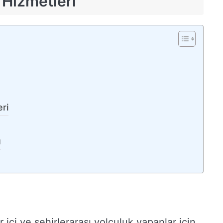
 Hizmetleri
ri
u
 içi ve şehirlerarası yolculuk yapanlar için