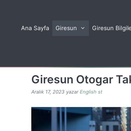
İçeriğe
atla
Ana Sayfa
Giresun
Giresun Bilgile
Giresun Otogar Ta
Aralık 17, 2023
yazar
English st