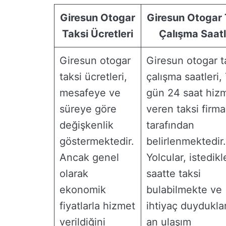
Giresun Otogar
Giresun Otogar 
Taksi Ücretleri
Çalışma Saatl
Giresun otogar
Giresun otogar t
taksi ücretleri,
çalışma saatleri,
mesafeye ve
gün 24 saat hiz
süreye göre
veren taksi firma
değişkenlik
tarafından
göstermektedir.
belirlenmektedir.
Ancak genel
Yolcular, istedikl
olarak
saatte taksi
ekonomik
bulabilmekte ve
fiyatlarla hizmet
ihtiyaç duyduklar
verildiğini
an ulaşım