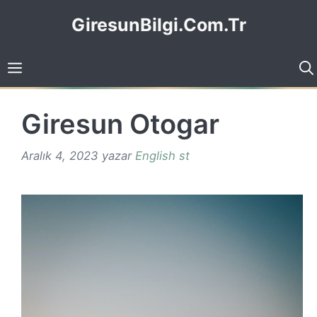
İçeriğe
GiresunBilgi.Com.Tr
atla
Giresun Otogar
Aralık 4, 2023
yazar
English st