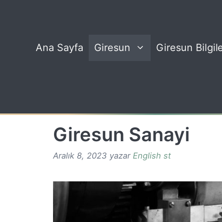
İçeriğe
atla
Ana Sayfa
Giresun
Giresun Bilgile
Giresun Sanayi
Aralık 8, 2023
yazar
English st