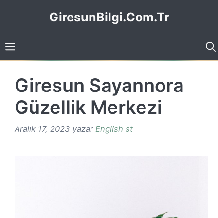
İçeriğe
GiresunBilgi.Com.Tr
atla
Giresun Sayannora
Güzellik Merkezi
Aralık 17, 2023
yazar
English st