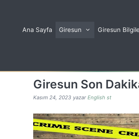
İçeriğe
atla
Ana Sayfa
Giresun
Giresun Bilgile
Giresun Son Dakik
Kasım 24, 2023
yazar
English st