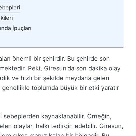
ebepleri
ileri
nda İpuçları
lan önemli bir şehirdir. Bu şehirde son
lmektedir. Peki, Giresun’da son dakika olay
edik ve hızlı bir şekilde meydana gelen
r genellikle toplumda büyük bir etki yaratır
li sebeplerden kaynaklanabilir. Örneğin,
n olaylar, halkı tedirgin edebilir. Giresun,
tlere sıkça maruz kalan bir bölgedir. Bu