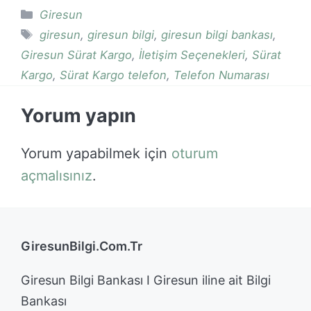
Kategoriler
Giresun
Etiketler
giresun
,
giresun bilgi
,
giresun bilgi bankası
,
Giresun Sürat Kargo
,
İletişim Seçenekleri
,
Sürat
Kargo
,
Sürat Kargo telefon
,
Telefon Numarası
Yorum yapın
Yorum yapabilmek için
oturum
açmalısınız
.
GiresunBilgi.Com.Tr
Giresun Bilgi Bankası I Giresun iline ait Bilgi
Bankası