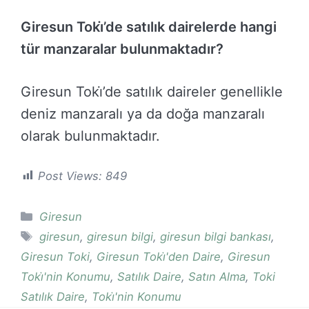
Giresun Toki̇’de satılık dairelerde hangi
tür manzaralar bulunmaktadır?
Giresun Toki̇’de satılık daireler genellikle
deniz manzaralı ya da doğa manzaralı
olarak bulunmaktadır.
Post Views:
849
Kategoriler
Giresun
Etiketler
giresun
,
giresun bilgi
,
giresun bilgi bankası
,
Giresun Toki
,
Giresun Toki̇'den Daire
,
Giresun
Toki̇'nin Konumu
,
Satılık Daire
,
Satın Alma
,
Toki
Satılık Daire
,
Toki̇'nin Konumu