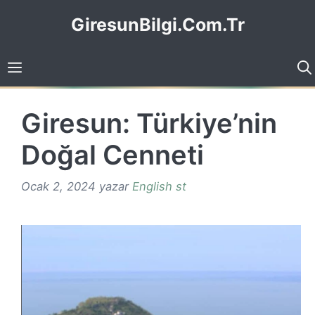
İçeriğe
GiresunBilgi.Com.Tr
atla
Giresun: Türkiye’nin
Doğal Cenneti
Ocak 2, 2024
yazar
English st