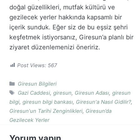
doğal güzellikleri, mutfak kültürü ve
gezilecek yerler hakkında kapsamlı bir
içerik sunduk. Eğer siz de bu eşsiz şehri
keşfetmek istiyorsanız, Giresun’a planlı bir
ziyaret düzenlemenizi öneririz.
Post Views:
567
Kategoriler
Giresun Bilgileri
Etiketler
Gazi Caddesi
,
giresun
,
Giresun Adası
,
giresun
bilgi
,
giresun bilgi bankası
,
Giresun'a Nasıl Gidilir?
,
Giresun'un Tarihi Zenginlikleri
,
Giresun’da
Gezilecek Yerler
Yorum yapın