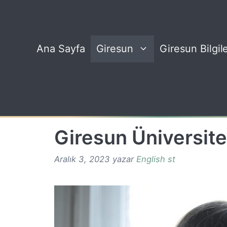
İçeriğe
atla
Ana Sayfa
Giresun
Giresun Bilgile
Giresun Üniversit
Aralık 3, 2023
yazar
English st