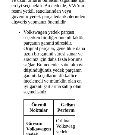
ve uzun ömürlü olmasını sağlamak için
en iyi seçenektir. Bu nedenle, VW’nin
resmi yetkili satıcılarından veya
güvenilir yedek parça tedarikçilerinden
alışveriş yapmanız önemlidir.
Volkswagen yedek parçası
seçerken bir diğer önemli faktör,
parçanın garanti süresidir.
Orijinal parçalar, genellikle daha
uzun bir garanti süresi sunar ve
aracınız için daha fazla koruma
sağlar. Bu nedenle, satın almayı
düşündüğünüz yedek parçanın
garanti koşullarını dikkatlice
incelemeli ve mümkün olan en
iyi garanti şartlarına sahip olanı
seçmelisiniz.
Önemli
Gelişmiş
Kalite ve
Uzun
Noktalar
Performans
Güvenilirlik
Ömür
Orijinal
Orijinal
Giresun
Parçanın
Volkswagen
parçalar,
Volkswagen
garanti
yedek
kalite ve
yedek
süresi,