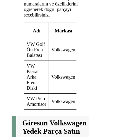
numaralarını ve özelliklerini
öğrenerek doğru parçayı
seçebilirsiniz.
Parça
Adı
Markası
Numarası
VW Golf
Ön Fren
Volkswagen
5K0698151
Balatası
VW
Passat
Arka
Volkswagen
3C0615601B
Fren
Diski
VW Polo
Volkswagen
6R0413031
Amortisör
Giresun Volkswagen
Yedek Parça Satın