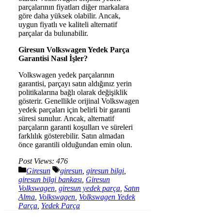
parçalarının fiyatları diğer markalara
göre daha yüksek olabilir. Ancak,
uygun fiyatlı ve kaliteli alternatif
parçalar da bulunabilir.
Giresun Volkswagen Yedek Parça
Garantisi Nasıl İşler?
Volkswagen yedek parçalarının
garantisi, parçayı satın aldığınız yerin
politikalarına bağlı olarak değişiklik
gösterir. Genellikle orijinal Volkswagen
yedek parçaları için belirli bir garanti
süresi sunulur. Ancak, alternatif
parçaların garanti koşulları ve süreleri
farklılık gösterebilir. Satın almadan
önce garantili olduğundan emin olun.
Post Views:
476
Kategoriler
Etiketler
Giresun
giresun
,
giresun bilgi
,
giresun bilgi bankası
,
Giresun
Volkswagen
,
giresun yedek parça
,
Satın
Alma
,
Volkswagen
,
Volkswagen Yedek
Parça
,
Yedek Parça