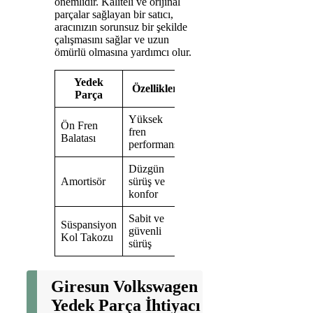
önemlidir. Kaliteli ve orijinal
parçalar sağlayan bir satıcı,
aracınızın sorunsuz bir şekilde
çalışmasını sağlar ve uzun
ömürlü olmasına yardımcı olur.
Yedek
Özellikler
Parça
Yüksek
Ön Fren
fren
Balatası
performansı
Düzgün
Amortisör
sürüş ve
konfor
Sabit ve
Süspansiyon
güvenli
Kol Takozu
sürüş
Giresun Volkswagen
Yedek Parça İhtiyacı