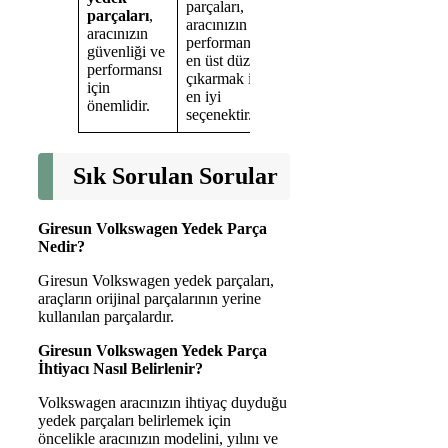
parçaları,
güvenilirlik
parçaları
,
satın
aracınızın
açısından
aracınızın
almanız
performansını
daha iyidir
güvenliği ve
gereken
en üst düzeye
ve aracınızın
performansı
bir diğer
çıkarmak için
uzun ömürlü
için
önemli
en iyi
olmasını
önemlidir.
faktördür
seçenektir.
sağlar.
Sık Sorulan Sorular
Giresun Volkswagen Yedek Parça
Nedir?
Giresun Volkswagen yedek parçaları,
araçların orijinal parçalarının yerine
kullanılan parçalardır.
Giresun Volkswagen Yedek Parça
İhtiyacı Nasıl Belirlenir?
Volkswagen aracınızın ihtiyaç duyduğu
yedek parçaları belirlemek için
öncelikle aracınızın modelini, yılını ve