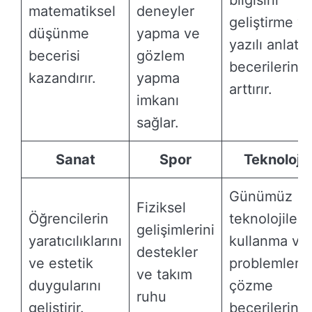
matematiksel
deneyler
geliştirme v
düşünme
yapma ve
yazılı anlatı
becerisi
gözlem
becerilerini
kazandırır.
yapma
arttırır.
imkanı
sağlar.
Sanat
Spor
Teknoloji
Günümüz
Fiziksel
Öğrencilerin
teknolojilerin
gelişimlerini
yaratıcılıklarını
kullanma ve
destekler
ve estetik
problemleri
ve takım
duygularını
çözme
ruhu
geliştirir.
becerilerini