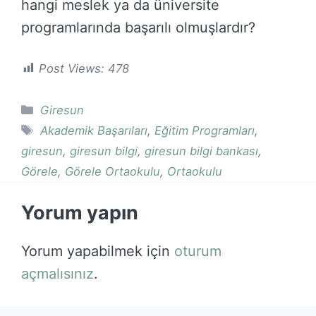
hangi meslek ya da üniversite
programlarında başarılı olmuşlardır?
Post Views:
478
Kategoriler
Giresun
Etiketler
Akademik Başarıları
,
Eğitim Programları
,
giresun
,
giresun bilgi
,
giresun bilgi bankası
,
Görele
,
Görele Ortaokulu
,
Ortaokulu
Yorum yapın
Yorum yapabilmek için
oturum
açmalısınız
.