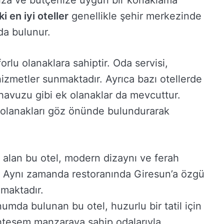
nıza ve bütçenize uygun bir konaklama
i en iyi oteller
genellikle şehir merkezinde
da bulunur.
rlu olanaklara sahiptir. Oda servisi,
hizmetler sunmaktadır. Ayrıca bazı otellerde
havuzu gibi ek olanaklar da mevcuttur.
olanakları göz önünde bulundurarak
alan bu otel, modern dizaynı ve ferah
r. Aynı zamanda restoranında Giresun’a özgü
nmaktadır.
numda bulunan bu otel, huzurlu bir tatil için
hteşem manzaraya sahip odalarıyla