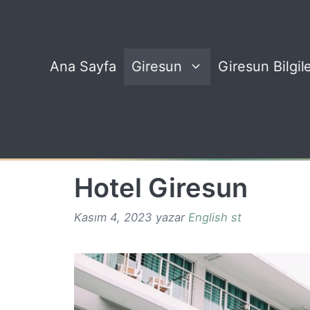
İçeriğe
atla
Ana Sayfa
Giresun
Giresun Bilgile
Hotel Giresun
Kasım 4, 2023
yazar
English st