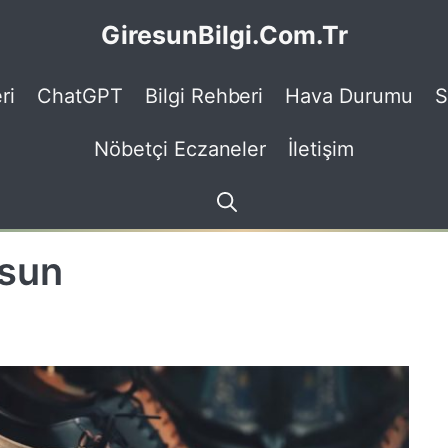
GiresunBilgi.Com.Tr
ri
ChatGPT
Bilgi Rehberi
Hava Durumu
S
Nöbetçi Eczaneler
İletişim
esun