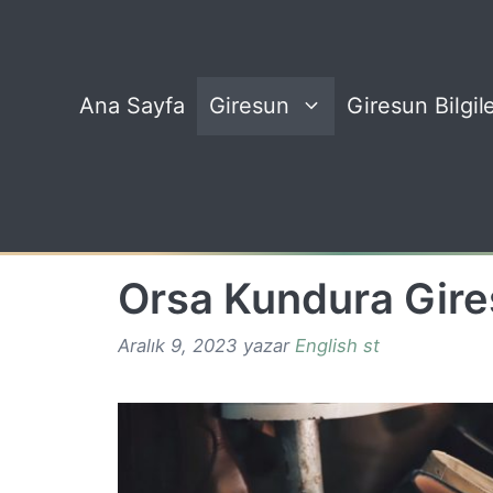
İçeriğe
atla
Ana Sayfa
Giresun
Giresun Bilgile
Orsa Kundura Gir
Aralık 9, 2023
yazar
English st