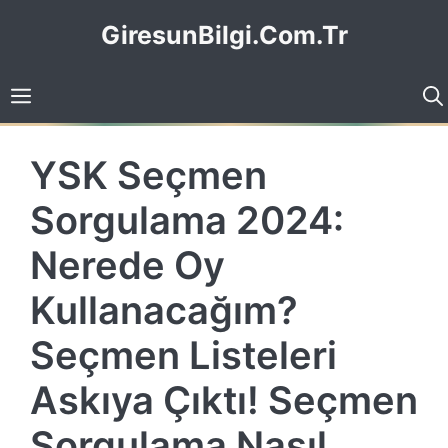
İçeriğe
GiresunBilgi.Com.Tr
atla
YSK Seçmen
Sorgulama 2024:
Nerede Oy
Kullanacağım?
Seçmen Listeleri
Askıya Çıktı! Seçmen
Sorgulama Nasıl